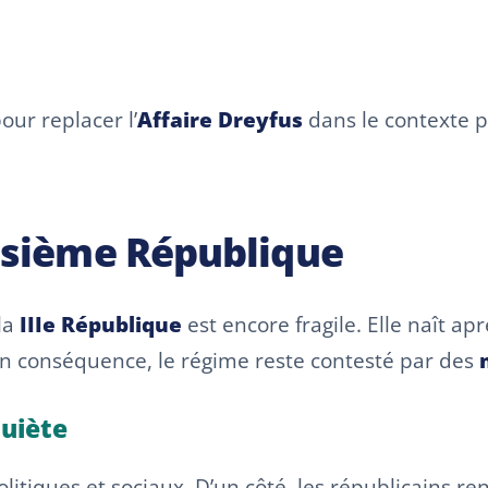
our replacer l’
Affaire Dreyfus
dans le contexte po
isième République
 la
IIIe République
est encore fragile. Elle naît ap
En conséquence, le régime reste contesté par des
quiète
litiques et sociaux. D’un côté, les républicains ren