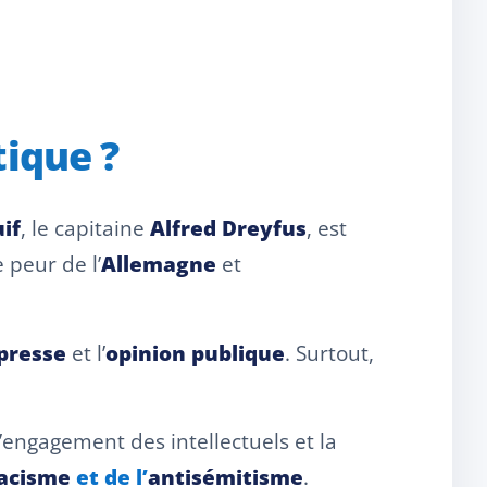
tique ?
uif
, le capitaine
Alfred Dreyfus
, est
e peur de l’
Allemagne
et
presse
et l’
opinion publique
. Surtout,
l’engagement des intellectuels et la
acisme
et de l’
antisémitisme
.