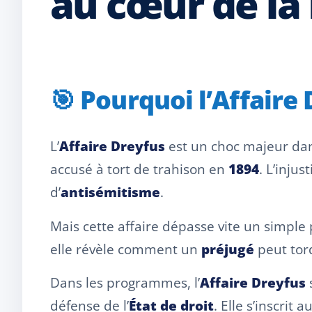
au cœur de la
🎯 Pourquoi l’Affaire
L’
Affaire Dreyfus
est un choc majeur da
accusé à tort de trahison en
1894
. L’inju
d’
antisémitisme
.
Mais cette affaire dépasse vite un simple p
elle révèle comment un
préjugé
peut tord
Dans les programmes, l’
Affaire Dreyfus
s
défense de l’
État de droit
. Elle s’inscrit