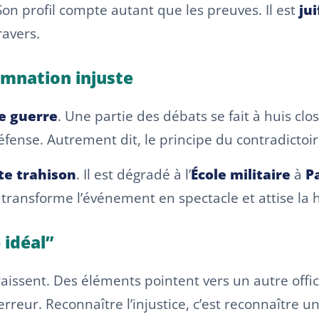
 Son profil compte autant que les preuves. Il est
jui
ravers.
amnation injuste
de guerre
. Une partie des débats se fait à huis cl
ense. Autrement dit, le principe du contradictoire
te trahison
. Il est dégradé à l’
École militaire
à
P
 transforme l’événement en spectacle et attise la 
 idéal”
issent. Des éléments pointent vers un autre offic
rreur. Reconnaître l’injustice, c’est reconnaître un