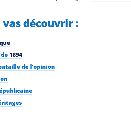
u vas découvrir :
ique
s de
1894
ataille de l’opinion
ion
républicaine
éritages