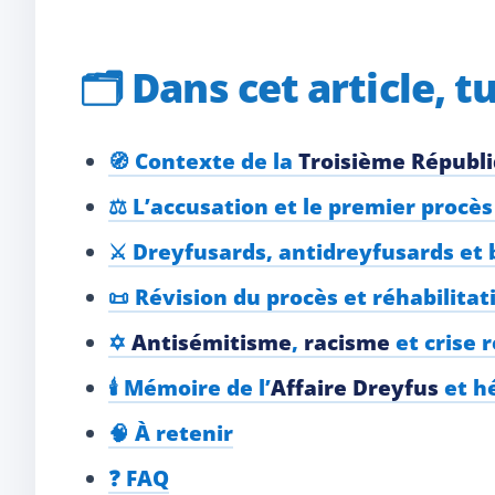
🗂️
Dans cet article, t
🧭 Contexte de la
Troisième Républ
⚖️ L’accusation et le premier procè
⚔️ Dreyfusards, antidreyfusards et b
📜 Révision du procès et réhabilitat
✡️
Antisémitisme
,
racisme
et crise 
🕯️ Mémoire de l’
Affaire Dreyfus
et h
🧠 À retenir
❓ FAQ