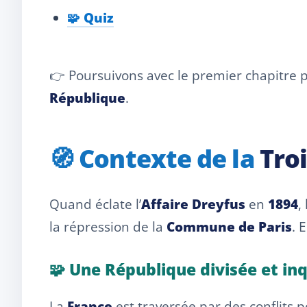
🧩 Quiz
👉 Poursuivons avec le premier chapitre p
République
.
🧭 Contexte de la
Tro
Quand éclate l’
Affaire Dreyfus
en
1894
,
la répression de la
Commune de Paris
. 
🧩 Une République divisée et in
La
France
est traversée par des conflits po