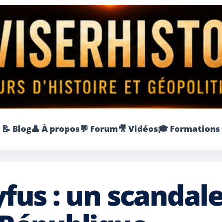
📝 Blog
👤 À propos
💬 Forum
🎥 Vidéos
🎓 Formations
yfus : un scandal