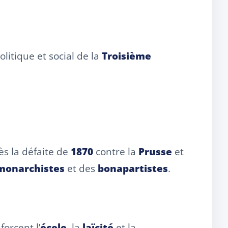
litique et social de la
Troisième
rès la défaite de
1870
contre la
Prusse
et
monarchistes
et des
bonapartistes
.
forcent l’
école
, la
laïcité
et la