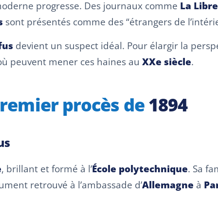
oderne progresse. Des journaux comme
La Libre
s
sont présentés comme des “étrangers de l’intéri
fus
devient un suspect idéal. Pour élargir la perspe
’où peuvent mener ces haines au
XXe siècle
.
 premier procès de
1894
us
e
, brillant et formé à l’
École polytechnique
. Sa fa
cument retrouvé à l’ambassade d’
Allemagne
à
Pa