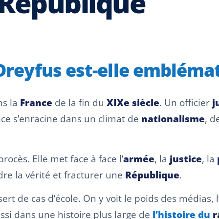
 République
 Dreyfus est-elle embléma
ns la
France
de la fin du
XIXe siècle
. Un officier
j
stice s’enracine dans un climat de
nationalisme
, d
rocès. Elle met face à face l’
armée
, la
justice
, la
re la vérité et fracturer une
République
.
ert de cas d’école. On y voit le poids des médias, 
 aussi dans une histoire plus large de
l’histoire du
r