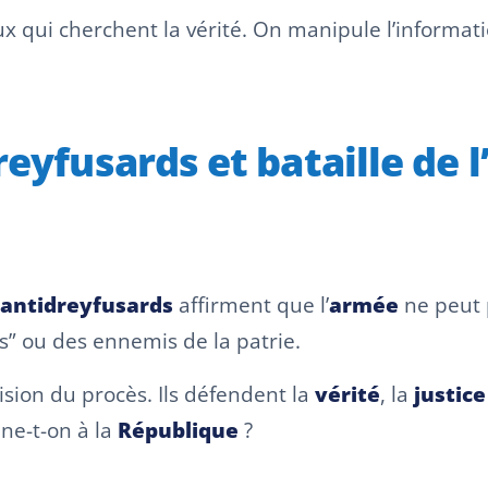
x qui cherchent la vérité. On manipule l’informatio
reyfusards et bataille de l
antidreyfusards
affirment que l’
armée
ne peut p
es” ou des ennemis de la patrie.
ision du procès. Ils défendent la
vérité
, la
justice
nne-t-on à la
République
?