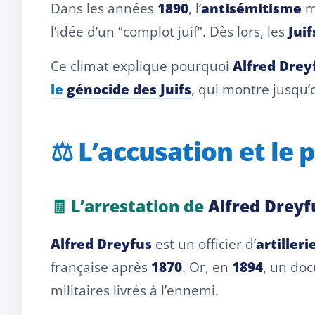
Dans les années
1890
, l’
antisémitisme
m
l’idée d’un “complot juif”. Dès lors, les
Juif
Ce climat explique pourquoi
Alfred Drey
le
génocide des Juifs
, qui montre jusqu
⚖️ L’accusation et le
🧾 L’arrestation de
Alfred Dreyf
Alfred Dreyfus
est un officier d’
artilleri
française après
1870
. Or, en
1894
, un do
militaires livrés à l’ennemi.