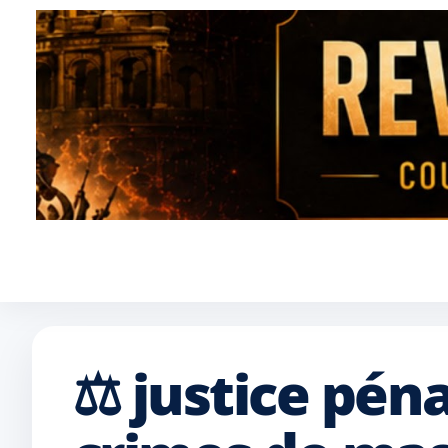
⚖️ justice péna