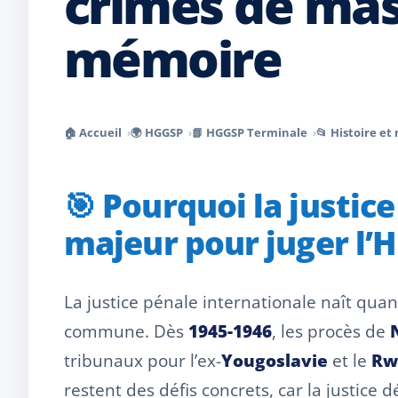
crimes de mass
mémoire
🏠 Accueil
🌍 HGGSP
📗 HGGSP Terminale
📂 Histoire e
🎯 Pourquoi la justic
majeur pour juger l’H
La justice pénale internationale naît qu
commune. Dès
1945-1946
, les procès de
tribunaux pour l’ex-
Yougoslavie
et le
Rw
restent des défis concrets, car la justice