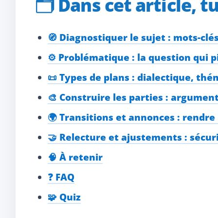
🗂️
Dans cet article, t
🧭 Diagnostiquer le sujet : mots-clé
⚙️ Problématique : la question qui p
📜 Types de plans : dialectique, th
🎨 Construire les parties : argumen
🌍 Transitions et annonces : rendre
🤝 Relecture et ajustements : sécuri
🧠 À retenir
❓ FAQ
🧩 Quiz