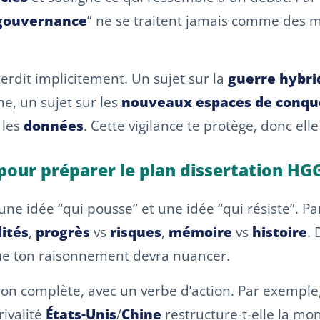
gouvernance
” ne se traitent jamais comme des m
terdit implicitement. Un sujet sur la
guerre hybri
e, un sujet sur les
nouveaux espaces de conqu
 les
données
. Cette vigilance te protège, donc ell
e pour préparer le plan dissertation HG
une idée “qui pousse” et une idée “qui résiste”. Pa
lités
,
progrès
vs
risques
,
mémoire
vs
histoire
. 
 que ton raisonnement devra nuancer.
ion complète, avec un verbe d’action. Par exemple
rivalité
États-Unis
/
Chine
restructure-t-elle la mon