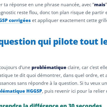
mer ta réponse en une phrase nuancée, avec “
mais
”
agnostic reste flou, donc ton plan risque de partir 
GSP corrigées
et appliquer exactement cette grill
question qui pilote tout l
 toujours d’une
problématique
claire, car c’est e
que te dit quoi démontrer, dans quel ordre, et ave
ssances sans répondre à la question. Si tu veux un
blématique HGGSP
, puis revenir ici pour la relie
prendre la différence en 30 secondes