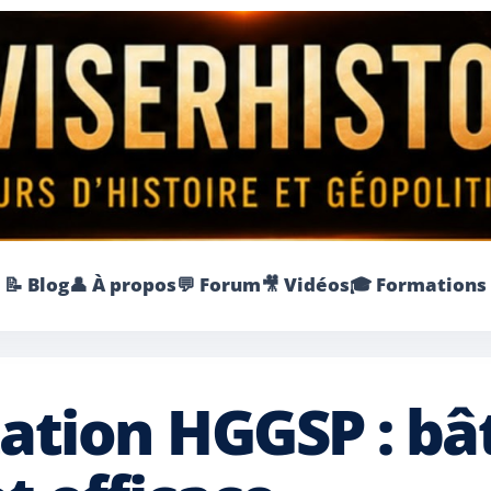
📝 Blog
👤 À propos
💬 Forum
🎥 Vidéos
🎓 Formations
tation HGGSP : bâ