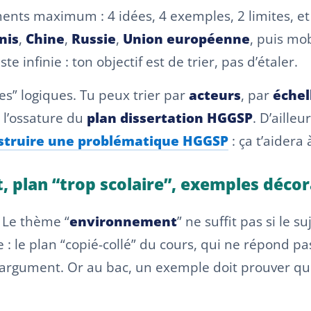
ents maximum : 4 idées, 4 exemples, 2 limites, et 
nis
,
Chine
,
Russie
,
Union européenne
, puis mo
te infinie : ton objectif est de trier, pas d’étaler.
les” logiques. Tu peux trier par
acteurs
, par
échel
à l’ossature du
plan dissertation HGGSP
. D’ailleu
truire une problématique HGGSP
: ça t’aidera 
t, plan “trop scolaire”, exemples décor
 Le thème “
environnement
” ne suffit pas si le s
: le plan “copié-collé” du cours, qui ne répond pas
 l’argument. Or au bac, un exemple doit prouver qu