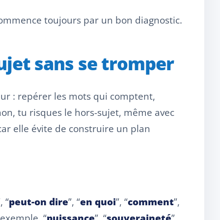
 commence toujours par un bon diagnostic.
sujet sans se tromper
ur : repérer les mots qui comptent,
inon, tu risques le hors-sujet, même avec
r elle évite de construire un plan
, “
peut-on dire
”, “
en quoi
”, “
comment
”,
 exemple, “
puissance
”, “
souveraineté
”,