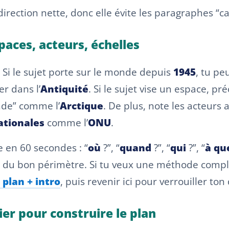
direction nette, donc elle évite les paragraphes “c
paces, acteurs, échelles
. Si le sujet porte sur le monde depuis
1945
, tu pe
er dans l’
Antiquité
. Si le sujet vise un espace, pré
de” comme l’
Arctique
. De plus, note les acteurs 
ationales
comme l’
ONU
.
e en 60 secondes : “
où
?”, “
quand
?”, “
qui
?”, “
à qu
s du bon périmètre. Si tu veux une méthode comp
plan + intro
, puis revenir ici pour verrouiller ton
rier pour construire le plan