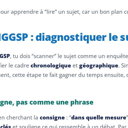
pour apprendre à “lire” un sujet, car un bon plan
HGGSP : diagnostiquer le 
GGSP
, tu dois “scanner” le sujet comme un enquête
ier le cadre
chronologique
et
géographique
. S
t, cette étape te fait gagner du temps ensuite, ca
signe, pas comme une phrase
 en cherchant la
consigne
: “
dans quelle mesure
”
clés
et souligne ce qui ressemble à un débat. Par