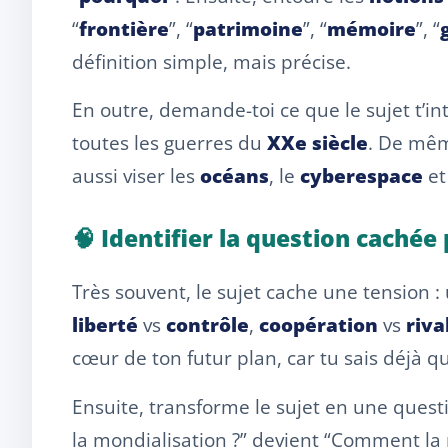
“
frontière
”, “
patrimoine
”, “
mémoire
”, “
définition simple, mais précise.
En outre, demande-toi ce que le sujet t’in
toutes les guerres du
XXe siècle
. De mêm
aussi viser les
océans
, le
cyberespace
et
🧠 Identifier la question caché
Très souvent, le sujet cache une tension : 
liberté
vs
contrôle
,
coopération
vs
riva
cœur de ton futur plan, car tu sais déjà
Ensuite, transforme le sujet en une quest
la mondialisation ?” devient “Comment la 