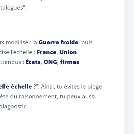
atalogues”.
ux mobiliser la
Guerre froide
, puis
cise l’échelle :
France
,
Union
attendus :
États
,
ONG
,
firmes
elle échelle
?”. Ainsi, tu évites le piège
lète du raisonnement, tu peux aussi
 diagnostic.