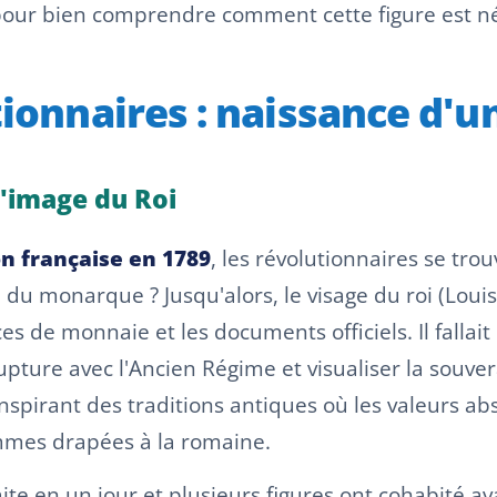
pour bien comprendre comment cette figure est né
tionnaires : naissance d'u
l'image du Roi
n française en 1789
, les révolutionnaires se tro
 du monarque ? Jusqu'alors, le visage du roi (Louis 
ièces de monnaie et les documents officiels. Il fall
ture avec l'Ancien Régime et visualiser la souvera
spirant des traditions antiques où les valeurs abstra
mmes drapées à la romaine.
aite en un jour et plusieurs figures ont cohabité 