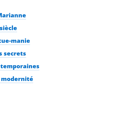
 Marianne
siècle
atue-manie
s secrets
ontemporaines
t modernité