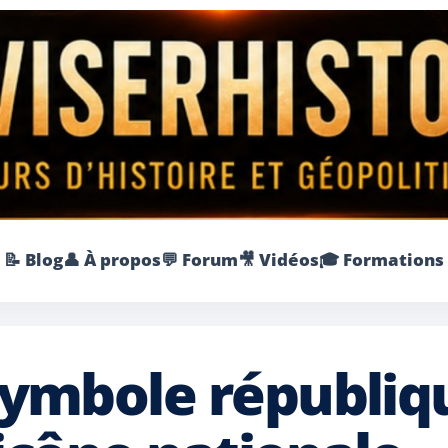
📝 Blog
👤 À propos
💬 Forum
🎥 Vidéos
🎓 Formations
ymbole république