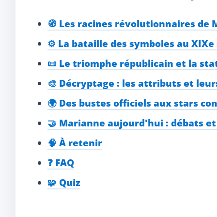
🧭 Les racines révolutionnaires de
⚙️ La bataille des symboles au XIXe 
📜 Le triomphe républicain et la st
🎨 Décryptage : les attributs et leur
🌍 Des bustes officiels aux stars c
🤝 Marianne aujourd'hui : débats e
🧠 À retenir
❓ FAQ
🧩 Quiz