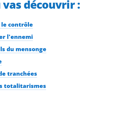
u vas découvrir :
r le contrôle
ser l'ennemi
utils du mensonge
e
 de tranchées
es totalitarismes