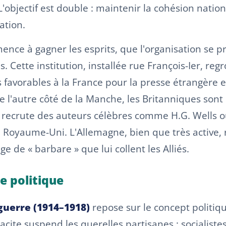
'objectif est double : maintenir la cohésion nationa
ation.
ence à gagner les esprits, que l'organisation se p
s. Cette institution, installée rue François-Ier, reg
favorables à la France pour la presse étrangère et 
De l'autre côté de la Manche, les Britanniques son
 recrute des auteurs célèbres comme H.G. Wells o
u Royaume-Uni. L'Allemagne, bien que très active, 
e de « barbare » que lui collent les Alliés.
ge politique
uerre (1914–1918)
repose sur le concept politiqu
tacite suspend les querelles partisanes : socialistes