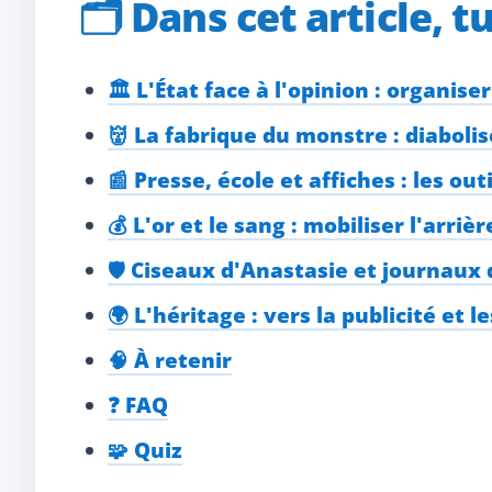
🗂️
Dans cet article, t
🏛️ L'État face à l'opinion : organise
👹 La fabrique du monstre : diaboli
📰 Presse, école et affiches : les o
💰 L'or et le sang : mobiliser l'arrièr
🛡️ Ciseaux d'Anastasie et journaux
🌍 L'héritage : vers la publicité et l
🧠 À retenir
❓ FAQ
🧩 Quiz