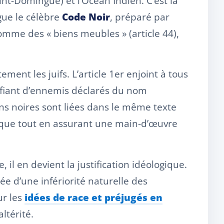
nt-Domingue) et l’Océan Indien. C’est là
gue le célèbre
Code Noir
, préparé par
comme des « biens meubles » (article 44),
ement les juifs. L’article 1er enjoint à tous
ualifiant d’ennemis déclarés du nom
ions noires sont liées dans le même texte
holique tout en assurant une main-d’œuvre
il en devient la justification idéologique.
dée d’une infériorité naturelle des
ur les
idées de race et préjugés en
ltérité.