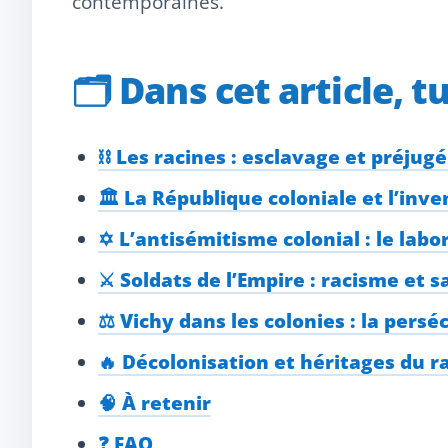
contemporaines.
🗂️
Dans cet article, t
⛓️ Les racines : esclavage et préjug
🏛️ La République coloniale et l’inv
✡️ L’antisémitisme colonial : le labo
⚔️ Soldats de l’Empire : racisme et s
⚖️ Vichy dans les colonies : la persé
🔥 Décolonisation et héritages du r
🧠 À retenir
❓ FAQ