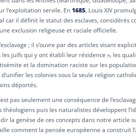
ent dans les Antilles (Martinique, Guadeloupe, Sai
 l’exploitation servile. En
1685
, Louis XIV promul
l car il définit le statut des esclaves, considérés 
ne exclusion religieuse et raciale officielle.
sclavage ; il s’ouvre par des articles visant explicit
s les juifs qui y ont établi leur résidence », les q
 antisémite et la domination raciste sur les populat
st d’unifier les colonies sous la seule religion cat
ains déportés.
’est pas seulement une conséquence de l’esclavage, 
es théologiens puis les naturalistes développent l’i
ir la genèse de ces concepts dans notre article s
taille comment la pensée européenne a construit l’a