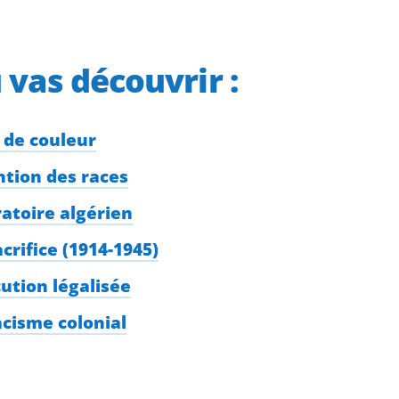
u vas découvrir :
é de couleur
ention des races
ratoire algérien
acrifice (1914-1945)
cution légalisée
acisme colonial