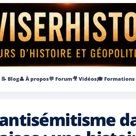
📝 Blog
👤 À propos
💬 Forum
🎥 Vidéos
🎓 Formations
 antisémitisme da