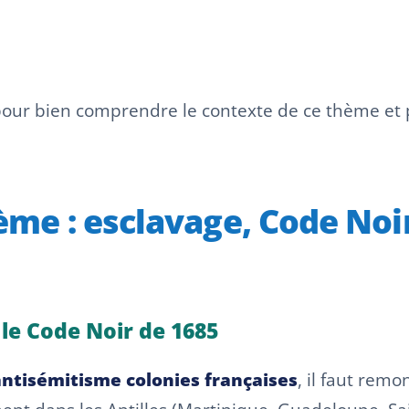
 pour bien comprendre le contexte de ce thème e
tème : esclavage, Code Noi
: le Code Noir de 1685
antisémitisme colonies françaises
, il faut rem