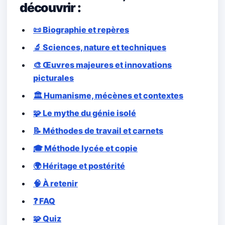
découvrir :
📜 Biographie et repères
🔬 Sciences, nature et techniques
🎨 Œuvres majeures et innovations
picturales
🏛️ Humanisme, mécènes et contextes
🧩 Le mythe du génie isolé
📝 Méthodes de travail et carnets
🎓 Méthode lycée et copie
🌍 Héritage et postérité
🧠 À retenir
❓ FAQ
🧩 Quiz