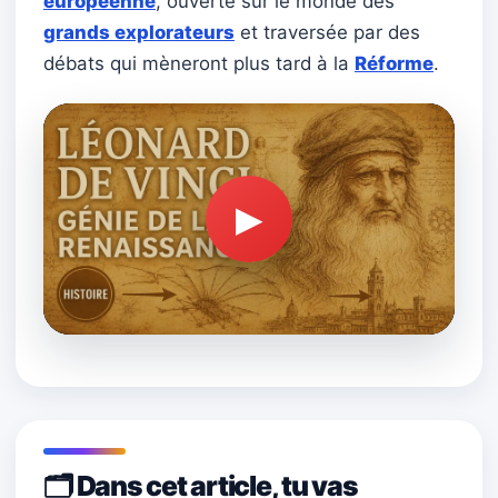
européenne
, ouverte sur le monde des
grands explorateurs
et traversée par des
débats qui mèneront plus tard à la
Réforme
.
▶
🗂️
Dans cet article, tu vas