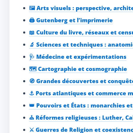
🖼️ Arts visuels : perspective, archi
🖨️ Gutenberg et l’imprimerie
📖 Culture du livre, réseaux et cens
🔬 Sciences et techniques : anatom
🩺 Médecine et expérimentations
🗺️ Cartographie et cosmographie
🧭 Grandes découvertes et conquêt
⚓ Ports atlantiques et commerce m
👑 Pouvoirs et États : monarchies e
⛪ Réformes religieuses : Luther, Ca
⚔️ Guerres de Religion et coexisten