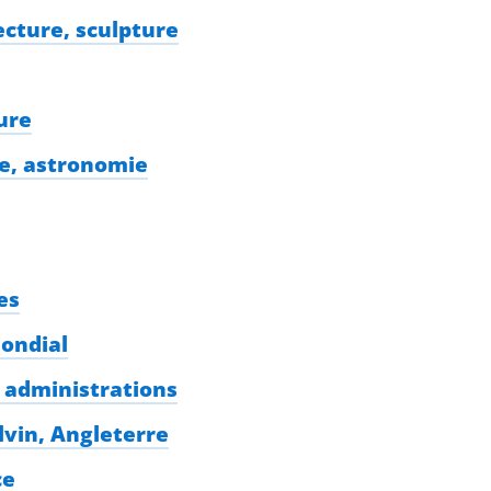
tecture, sculpture
ure
ie, astronomie
es
ondial
t administrations
lvin, Angleterre
ce