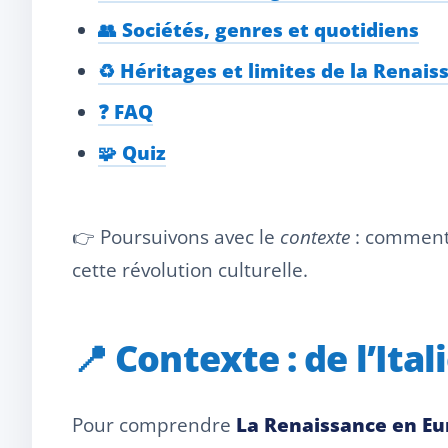
👥 Sociétés, genres et quotidiens
♻️ Héritages et limites de la Renais
❓ FAQ
🧩 Quiz
👉 Poursuivons avec le
contexte
: comment l
cette révolution culturelle.
📍 Contexte : de l’It
Pour comprendre
La Renaissance en Eu