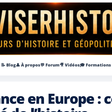
📝 Blog
👤 À propos
💬 Forum
🎥 Vidéos
🎓 Formations
ance en Europe :