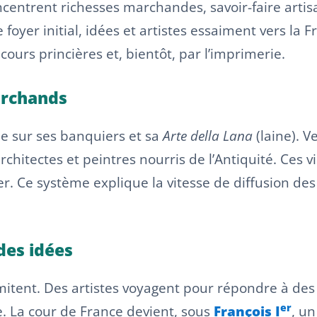
oncentrent richesses marchandes, savoir-faire artis
 foyer initial, idées et artistes essaiment vers la F
cours princières et, bientôt, par l’imprimerie.
marchands
ie sur ses banquiers et sa
Arte della Lana
(laine). V
hitectes et peintres nourris de l’Antiquité. Ces v
er. Ce système explique la vitesse de diffusion de
 des idées
s’imitent. Des artistes voyagent pour répondre à 
er
. La cour de France devient, sous
François I
, un