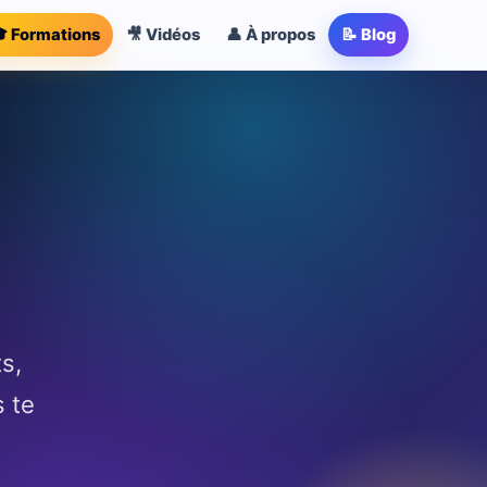
 Formations
🎥 Vidéos
👤 À propos
📝 Blog
s,
s te