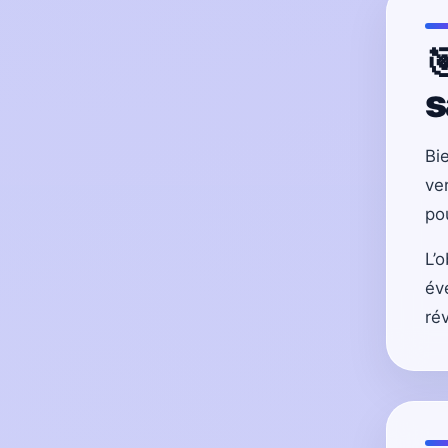

s
Bi
ve
po
L’
év
rév