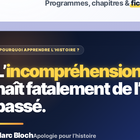
Programmes, chapitres &
fi
POURQUOI APPRENDRE L’HISTOIRE ?
L’
incompréhensio
naît fatalement de l
passé.
arc Bloch
Apologie pour l’histoire