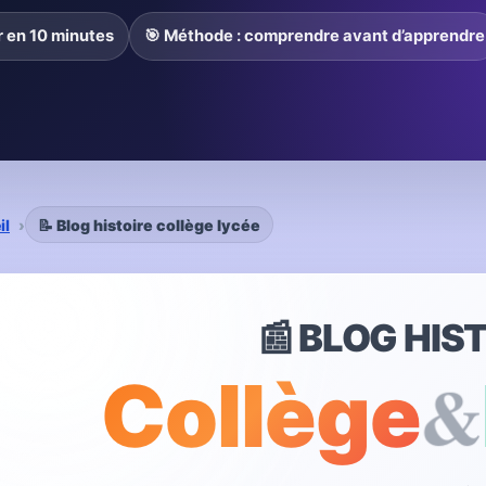
er en 10 minutes
🎯 Méthode : comprendre avant d’apprendre
il
📝 Blog histoire collège lycée
📰 BLOG HIS
&
Collège