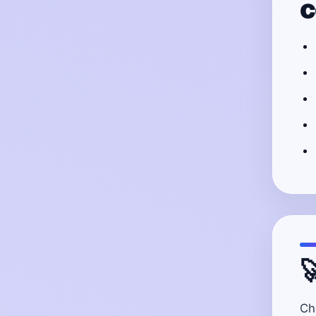
c

Ch