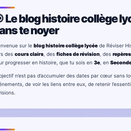
 Le blog histoire collège l
ans te noyer
envenue sur le
blog histoire collège lycée
de Réviser His
rs des
cours clairs
, des
fiches de révision
, des
repères
ur progresser en histoire, que tu sois en
3e
, en
Second
objectif n’est pas d’accumuler des dates par cœur sans lo
énements, de voir les liens entre eux, de retenir l’essen
isions.