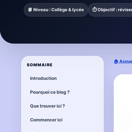
📘 Niveau : Collège & lycée
⏱️ Objectif : révis
🏠 Accue
SOMMAIRE
Introduction
Pourquoi ce blog ?
Que trouver ici ?
Commencer ici