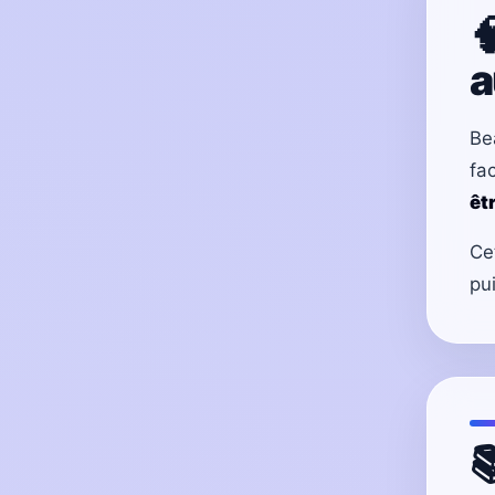

a
Be
fa
êt
Ce
pu
