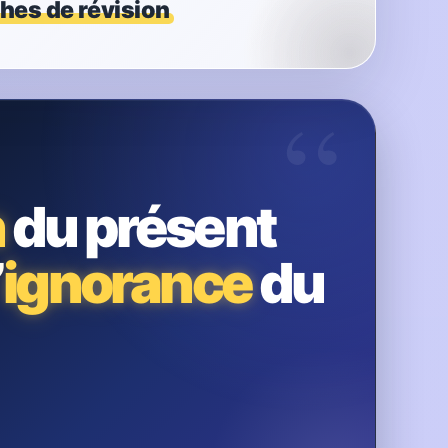
ches de révision
“
n
du présent
’
ignorance
du